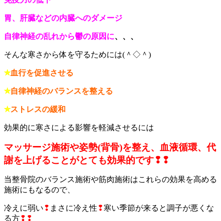
胃、肝臓などの内臓へのダメージ
自律神経の乱れから鬱の原因に
、、、
そんな寒さから体を守るためには(＾◇＾)
✮
血行を促進させる
✮
自律神経のバランスを整える
✮
ストレスの緩和
効果的に寒さによる影響を軽減させるには
マッサージ施術や姿勢(背骨)を整え、血液循環、代
謝を上げることがとても効果的です❢❢
当整骨院のバランス施術や筋肉施術はこれらの効果を高める
施術にもなるので、
冷えに弱い
❢
まさに冷え性
❢
寒い季節が来ると調子が悪くな
る方
❢❢