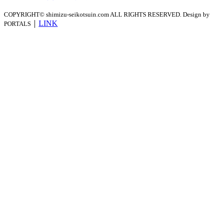
COPYRIGHT© shimizu-seikotsuin.com ALL RIGHTS RESERVED. Design by
｜
LINK
PORTALS