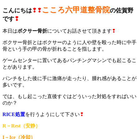
こころ六甲道整骨院
こんにちは
❢❢
の佐賀野
です
❢
本日は
ボクサー骨折
についてお話させて頂きます
❢
ボクサー骨折とはボクサーのように人や壁を殴った時に中手
骨という手の甲の骨が折れることを指します。
ゲームセンターに置いてあるパンチングマシンでも起こるこ
とがあります。
パンチをした後に手に激痛が走ったり、腫れ感があることが
多いです。
では、もし起こった直後すぐはどういった対処をすればいい
のか？
RICE処置
を行うようにして下さい
❢
R－Rest（安静）
I
－Ice（冷却）