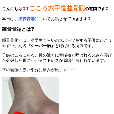
こころ六甲道整骨院
こんにちは
❢❢
の道岡です
❢
本日は、
踵骨骨端
についてお話させて頂きます
❢
踵骨骨端とは❓
踵骨骨化とは、小学生くらいのスポーツをする子供に起こり
やすい、別名
『シーバー病』
と呼ばれる病気です。
子供のころにある、踵の近くに骨端核と呼ばれる丸みを帯び
た分裂した骨にかかるストレスが原因と言われています。
下の画像の赤い部分に痛みが出ます
☟☟☟