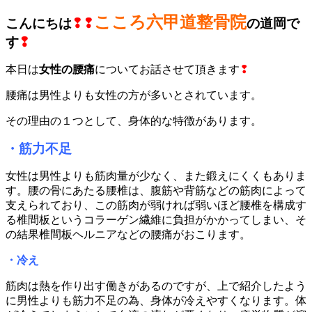
こころ六甲道整骨院
こんにちは
❢❢
の道岡で
す
❢
本日は
女性の腰痛
についてお話させて頂きます
❢
腰痛は男性よりも女性の方が多いとされています。
その理由の１つとして、身体的な特徴があります。
・筋力不足
女性は男性よりも筋肉量が少なく、また鍛えにくくもありま
す。腰の骨にあたる腰椎は、腹筋や背筋などの筋肉によって
支えられており、この筋肉が弱ければ弱いほど腰椎を構成す
る椎間板というコラーゲン繊維に負担がかかってしまい、そ
の結果椎間板ヘルニアなどの腰痛がおこります。
・冷え
筋肉は熱を作り出す働きがあるのですが、上で紹介したよう
に男性よりも筋力不足の為、身体が冷えやすくなります。体