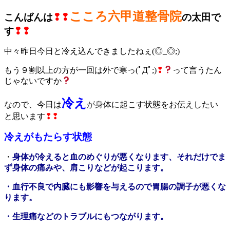
こころ六甲道整骨院
こんばんは
❢❢
の太田で
す
❢❢
中々昨日今日と冷え込んできましたねぇ(◎_◎;)
もう９割以上の方が一回は外で寒っ(ﾟДﾟ;)
❢
って言うたん
じゃないですか
冷え
なので、今日は
が
身
体に起こす状態をお伝えしたい
と思います
❢❢
冷えがもたらす状態
・
身体が冷えると血のめぐりが悪くなります、それだけでま
ず身体の痛みや、肩こりなどが起こります。
・血行不良で内臓にも影響を与えるので胃腸の調子が悪くな
ります。
・生理痛などのトラブルにもつながります。