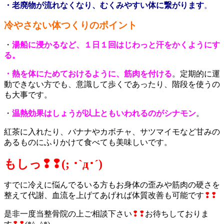
・老廃物が流れなくなり、むくみやすい体に繋がります
。
冷やさない体つくりのポイント
・
湯船に浸かるなど、１日１回はじわっと汗をかくようにす
る。
・熱を体にためておけるように、筋肉を付ける
。定期的に運
動できない方でも、意識して歩くであったり、階段を使うの
も大事です。
・
温熱効果はしょうが以上ともいわれるのがシナモン
。
紅茶に入れたり、バナナやカボチャ、サツマイモなど甘みの
あるものにふりかけて食べても美味しいです。
もしっ❢❢(; ･`д･´)
すでに冷えに悩んでるいる方もお身体の歪みや筋肉の硬さを
整えて代謝、血流を上げてあげれば体質改善も可能です
❢❢
是非一度当整骨院の上ご相談下さい
❢❢
お待ちしておりま