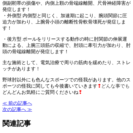
側副靭帯の損傷や、内側上顆の骨端線離開、尺骨神経障害が
発症します！
・外側型 内側型と同じく、加速期に起こり、腕頭関節に圧
迫力が加わり、上腕骨小頭の離断性骨軟骨壊死が発症しま
す！
・後方型 ポールをリリースする動作の時に肘関節の伸展運
動による、上腕三頭筋の収縮で、肘頭に牽引力が加わり、肘
頭の骨端線離開が発症します！
主な施術として、電気治療で周りの筋肉を緩めたり、ストレ
ッチがあります！
野球肘以外にも色んなスポーツでの怪我があります。他のス
ポーツの怪我に関しても今後書いていきます
❢
どんな事でも
どんどんお気軽にご質問くださいね
❢
≪ 前の記事へ
次の記事へ ≫
関連記事