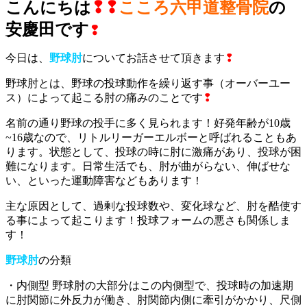
こんにちは
❢❢
こころ六甲道整骨院
の
安慶田です
❢
今日は、
野球肘
についてお話させて頂きます
❢
野球肘とは、野球の投球動作を繰り返す事（オーバーユー
ス）によって起こる肘の痛みのことです
❢
名前の通り野球の投手に多く見られます！好発年齢が10歳
~16歳なので、リトルリーガーエルボーと呼ばれることもあ
ります。状態として、投球の時に肘に激痛があり、投球が困
難になります。日常生活でも、肘が曲がらない、伸ばせな
い、といった運動障害などもあります！
主な原因として、過剰な投球数や、変化球など、肘を酷使す
る事によって起こります！投球フォームの悪さも関係しま
す！
野球肘
の分類
・内側型 野球肘の大部分はこの内側型で、投球時の加速期
に肘関節に外反力が働き、肘関節内側に牽引がかかり、尺側