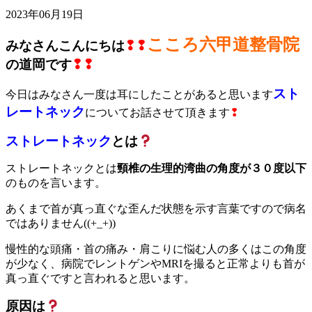
2023年06月19日
こころ六甲道整骨院
みなさんこんにちは
❢❢
の道岡です
❢❢
スト
今日はみなさん一度は耳にしたことがあると思います
レートネック
についてお話させて頂きます
❢
ストレートネック
とは
ストレートネックとは
頸椎の生理的湾曲の角度が３０度以下
のものを言います。
あくまで首が真っ直ぐな歪んだ状態を示す言葉ですので病名
ではありません((+_+))
慢性的な頭痛・首の痛み・肩こりに悩む人の多くはこの角度
が少なく、病院でレントゲンやMRIを撮ると正常よりも首が
真っ直ぐですと言われると思います。
原因は